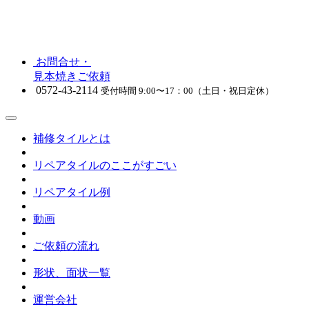
お問合せ・
見本焼きご依頼
0572-43-2114
受付時間 9:00〜17：00（土日・祝日定休）
補修タイルとは
リペアタイルのここがすごい
リペアタイル例
動画
ご依頼の流れ
形状、面状一覧
運営会社