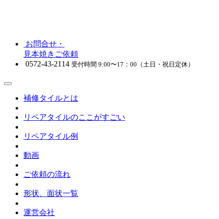
お問合せ・
見本焼きご依頼
0572-43-2114
受付時間 9:00〜17：00（土日・祝日定休）
補修タイルとは
リペアタイルのここがすごい
リペアタイル例
動画
ご依頼の流れ
形状、面状一覧
運営会社