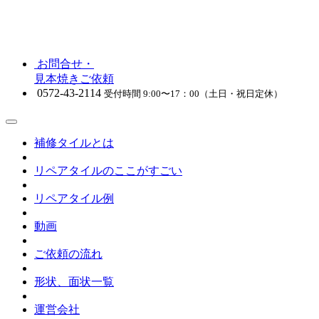
お問合せ・
見本焼きご依頼
0572-43-2114
受付時間 9:00〜17：00（土日・祝日定休）
補修タイルとは
リペアタイルのここがすごい
リペアタイル例
動画
ご依頼の流れ
形状、面状一覧
運営会社